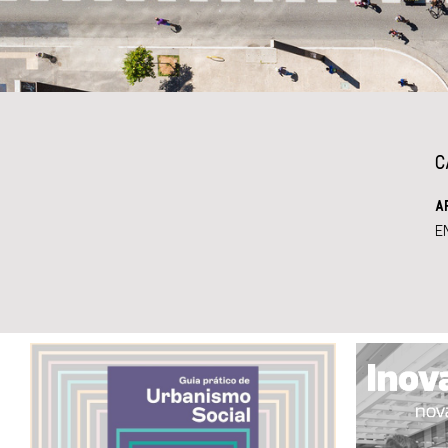
C
A
E