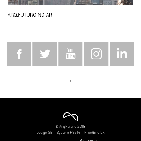
ARQ.FUTURO NO AR
⇡
topo
© Arq.Futuro 2018
Design
SB
- System
FS314
- FrontEnd
LR