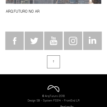
ARQ.FUTURO NO AR
⇡
topo
© Arq.Futuro 2018
Design
SB
- System
FS314
- FrontEnd
LR