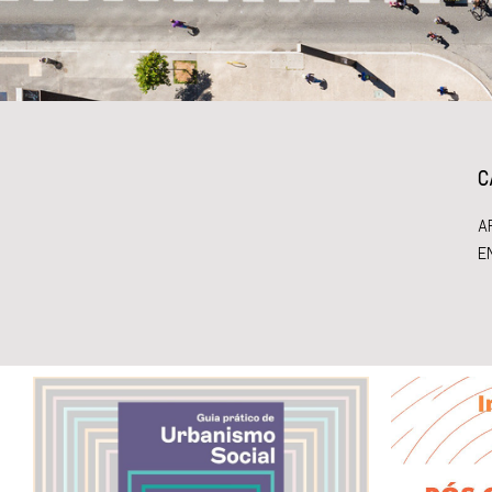
C
A
E