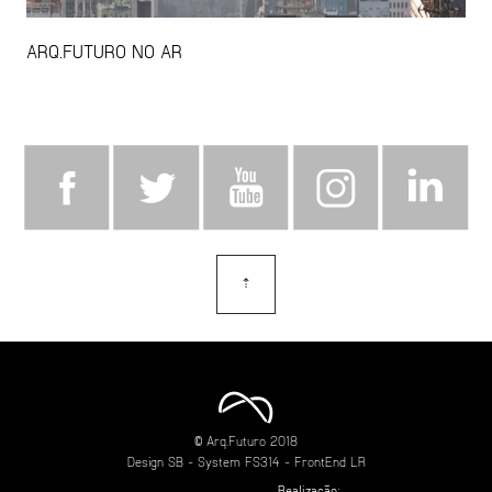
ARQ.FUTURO NO AR
⇡
topo
© Arq.Futuro 2018
Design
SB
- System
FS314
- FrontEnd
LR