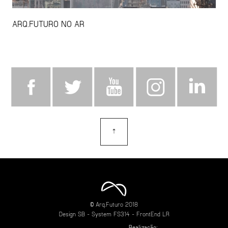
ARQ.FUTURO NO AR
⇡
topo
© Arq.Futuro 2018
Design
SB
- System
FS314
- FrontEnd
LR