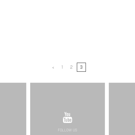
<
1
2
3
FOLLOW US