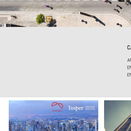
C
A
E
E