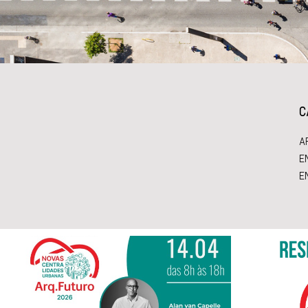
C
A
E
E