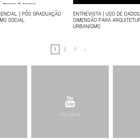
ENCIAL | PÓS GRADUAÇÃO
ENTREVISTA | USO DE DADO
MO SOCIAL
DIMENSÃO PARA ARQUITETU
URBANISMO
1
2
3
>
FOLLOW US