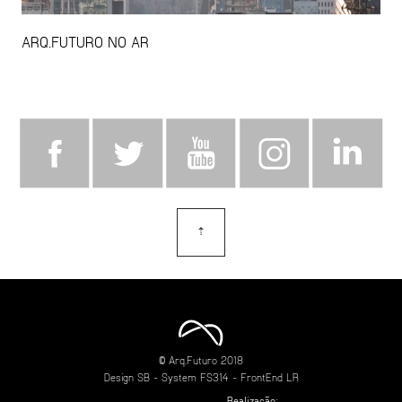
ARQ.FUTURO NO AR
⇡
topo
© Arq.Futuro 2018
Design
SB
- System
FS314
- FrontEnd
LR