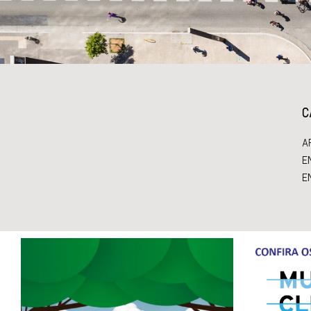
C
A
E
E