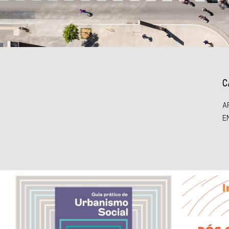
C
A
E