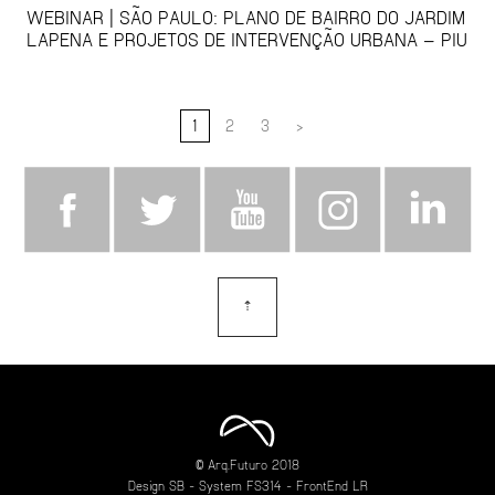
WEBINAR | SÃO PAULO: PLANO DE BAIRRO DO JARDIM
LAPENA E PROJETOS DE INTERVENÇÃO URBANA – PIU
1
2
3
>
⇡
topo
© Arq.Futuro 2018
Design
SB
- System
FS314
- FrontEnd
LR