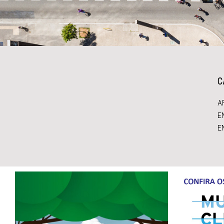
C
A
E
E