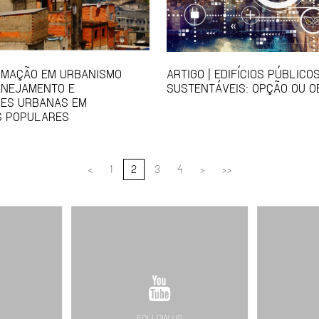
RMAÇÃO EM URBANISMO
ARTIGO | EDIFÍCIOS PÚBLICO
ANEJAMENTO E
SUSTENTÁVEIS: OPÇÃO OU O
ÕES URBANAS EM
S POPULARES
<
1
2
3
4
>
>>
FOLLOW US