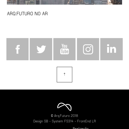
ARQ.FUTURO NO AR
⇡
topo
© Arq.Futuro 2018
Design
SB
- System
FS314
- FrontEnd
LR