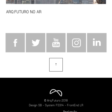
ARQ.FUTURO NO AR
⇡
topo
© Arq.Futuro 2018
Design
SB
- System
FS314
- FrontEnd
LR