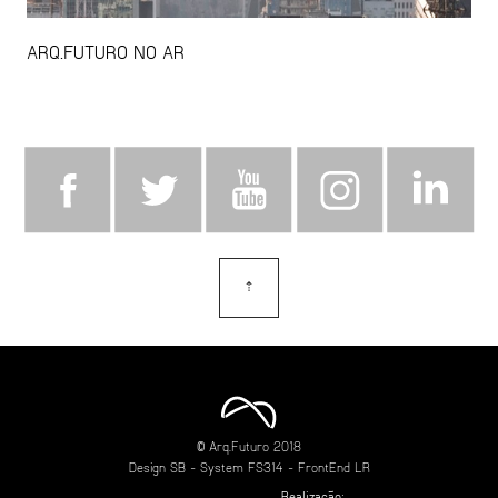
ARQ.FUTURO NO AR
⇡
topo
© Arq.Futuro 2018
Design
SB
- System
FS314
- FrontEnd
LR