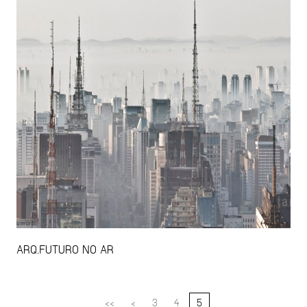
ARQ.FUTURO NO AR
<<
<
3
4
5