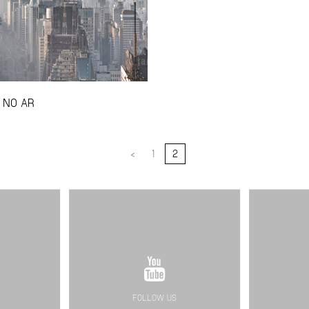
 NO AR
<
1
2
FOLLOW US