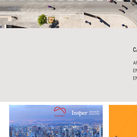
C
A
E
E