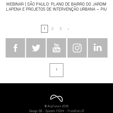
WEBINAR | SÃO PAULO: PLANO DE BAIRRO DO JARDIM
LAPENA E PROJETOS DE INTERVENÇÃO URBANA – PIU
1
2
3
>
⇡
topo
© Arq.Futuro 2018
Design
SB
- System
FS314
- FrontEnd
LR