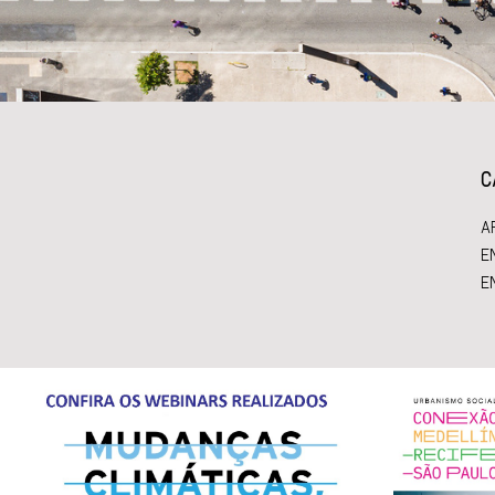
C
A
E
E