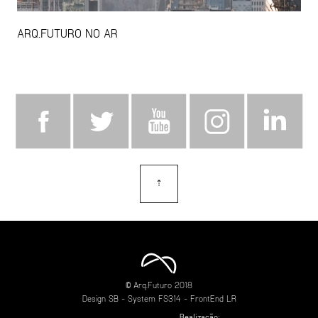
ARQ.FUTURO NO AR
⇡
topo
© Arq.Futuro 2018
Design
SB
- System
FS314
- FrontEnd
LR