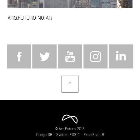
ARQ.FUTURO NO AR
⇡
topo
© Arq.Futuro 2018
Design
SB
- System
FS314
- FrontEnd
LR