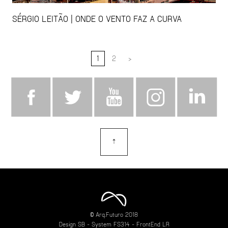
SÉRGIO LEITÃO | ONDE O VENTO FAZ A CURVA
1
2
>
⇡
topo
© Arq.Futuro 2018
Design
SB
- System
FS314
- FrontEnd
LR