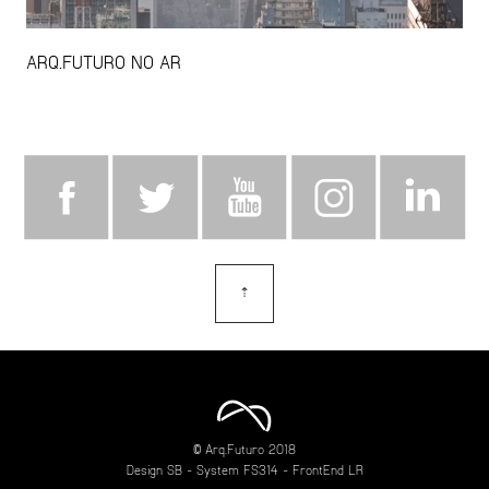
ARQ.FUTURO NO AR
⇡
topo
© Arq.Futuro 2018
Design
SB
- System
FS314
- FrontEnd
LR