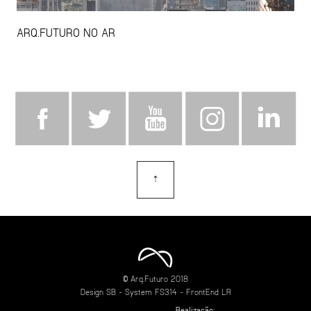
ARQ.FUTURO NO AR
⇡
topo
© Arq.Futuro 2018
Design
SB
- System
FS314
- FrontEnd
LR