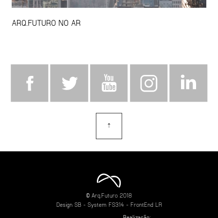
ARQ.FUTURO NO AR
⇡
topo
© Arq.Futuro 2018
Design
SB
- System
FS314
- FrontEnd
LR