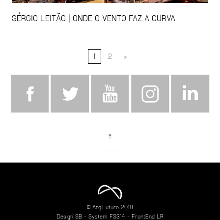
SÉRGIO LEITÃO | ONDE O VENTO FAZ A CURVA
1
2
>
⇡
topo
© Arq.Futuro 2018
Design
SB
- System
FS314
- FrontEnd
LR