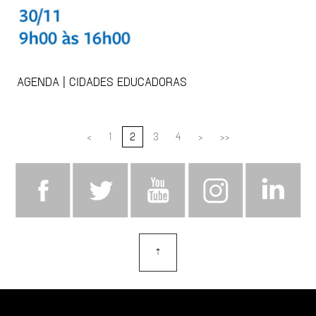
AGENDA | CIDADES EDUCADORAS
<
1
2
3
4
>
>>
⇡
topo