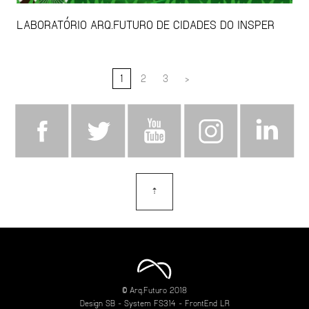
LABORATÓRIO ARQ.FUTURO DE CIDADES DO INSPER
1
2
3
>
⇡
topo
© Arq.Futuro 2018
Design
SB
- System
FS314
- FrontEnd
LR