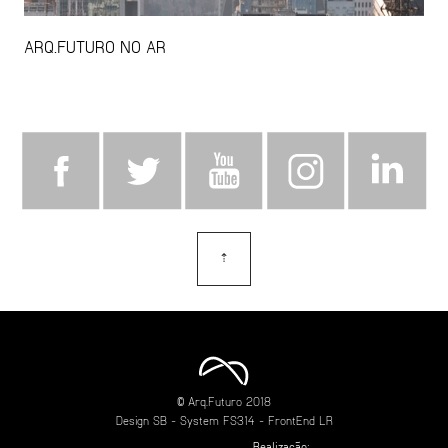
ARQ.FUTURO NO AR
⇡
topo
© Arq.Futuro 2018
Design
SB
- System
FS314
- FrontEnd
LR