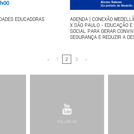
IDADES EDUCADORAS
AGENDA | CONEXÃO MEDELLÍ
X SÃO PAULO - EDUCAÇÃO E
SOCIAL PARA GERAR CONVIV
SEGURANÇA E REDUZIR A DE
<
1
2
3
>
FOLLOW US