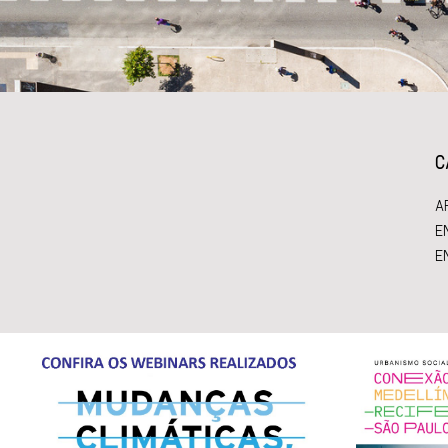
C
A
E
E