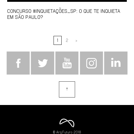
CONCURSO #INQUIETAÇÕES_SP: O QUE TE INQUIETA
EM SÃO PAULO?
1
2
>
⇡
topo
© Arq.Futuro 2018