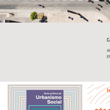
C
A
E