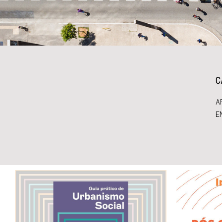
C
A
E