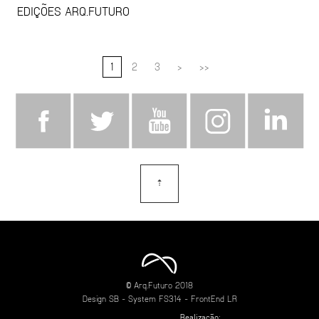
EDIÇÕES ARQ.FUTURO
1
2
3
>
>>
⇡
topo
© Arq.Futuro 2018
Design
SB
- System
FS314
- FrontEnd
LR