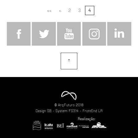
<<
<
2
3
4
⇡
topo
© Arq.Futuro 2018
Design
SB
- System
FS314
- FrontEnd
LR