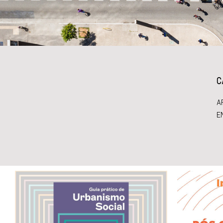
C
A
E