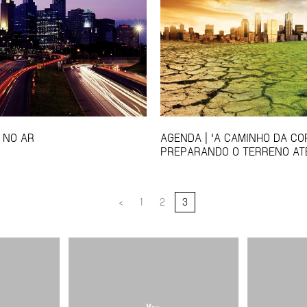
 NO AR
AGENDA | 'A CAMINHO DA CO
PREPARANDO O TERRENO ATÉ
<
1
2
3