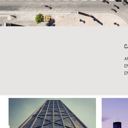
C
A
E
E