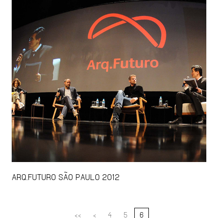
ARQ.FUTURO SÃO PAULO 2012
<<
<
4
5
6