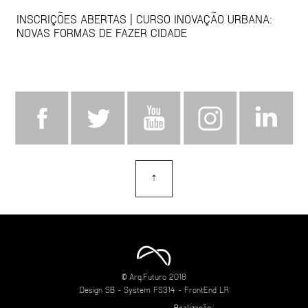
INSCRIÇÕES ABERTAS | CURSO INOVAÇÃO URBANA:
NOVAS FORMAS DE FAZER CIDADE
⇡
topo
© Arq.Futuro 2018
Design
SB
- System
FS314
- FrontEnd
LR