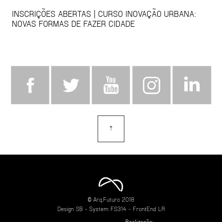
INSCRIÇÕES ABERTAS | CURSO INOVAÇÃO URBANA:
NOVAS FORMAS DE FAZER CIDADE
⇡
topo
© Arq.Futuro 2018
Design
SB
- System
FS314
- FrontEnd
LR