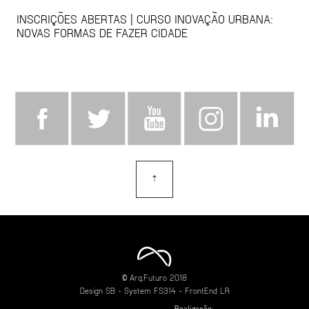
INSCRIÇÕES ABERTAS | CURSO INOVAÇÃO URBANA:
NOVAS FORMAS DE FAZER CIDADE
⇡
topo
© Arq.Futuro 2018
Design
SB
- System
FS314
- FrontEnd
LR