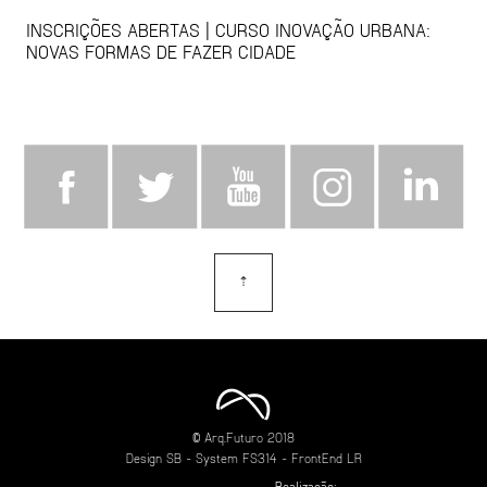
INSCRIÇÕES ABERTAS | CURSO INOVAÇÃO URBANA:
NOVAS FORMAS DE FAZER CIDADE
⇡
topo
© Arq.Futuro 2018
Design
SB
- System
FS314
- FrontEnd
LR