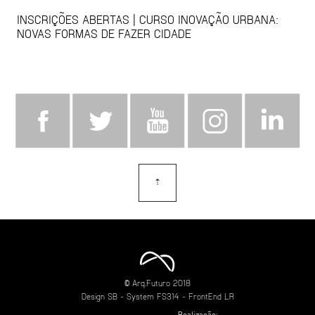
INSCRIÇÕES ABERTAS | CURSO INOVAÇÃO URBANA:
NOVAS FORMAS DE FAZER CIDADE
⇡
topo
© Arq.Futuro 2018
Design
SB
- System
FS314
- FrontEnd
LR