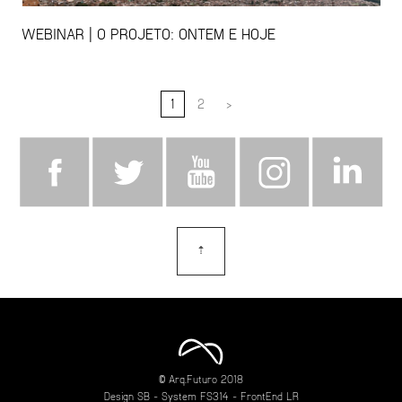
WEBINAR | O PROJETO: ONTEM E HOJE
1
2
>
⇡
topo
© Arq.Futuro 2018
Design
SB
- System
FS314
- FrontEnd
LR