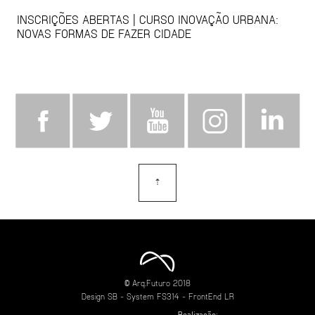
INSCRIÇÕES ABERTAS | CURSO INOVAÇÃO URBANA:
NOVAS FORMAS DE FAZER CIDADE
⇡
topo
© Arq.Futuro 2018
Design
SB
- System
FS314
- FrontEnd
LR