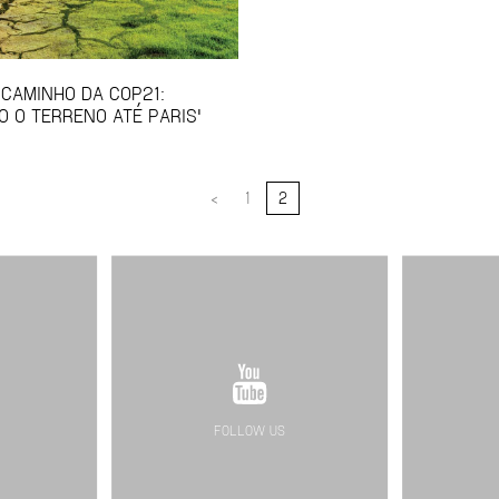
 CAMINHO DA COP21:
 O TERRENO ATÉ PARIS'
<
1
2
FOLLOW US