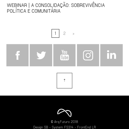
WEBINAR | A CONSOLIDAÇÃO: SOBREVIVÊNCIA
POLÍTICA E COMUNITÁRIA
1
2
>
⇡
topo
© Arq.Futuro 2018
Design
SB
- System
FS314
- FrontEnd
LR