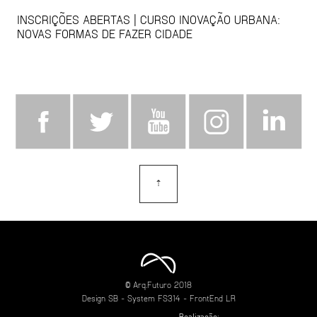
INSCRIÇÕES ABERTAS | CURSO INOVAÇÃO URBANA:
NOVAS FORMAS DE FAZER CIDADE
⇡
topo
© Arq.Futuro 2018
Design
SB
- System
FS314
- FrontEnd
LR