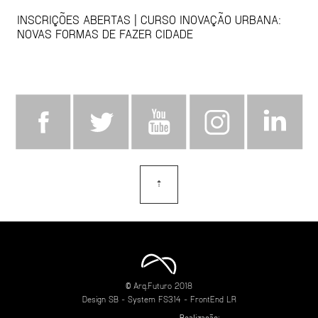
INSCRIÇÕES ABERTAS | CURSO INOVAÇÃO URBANA:
NOVAS FORMAS DE FAZER CIDADE
⇡
topo
© Arq.Futuro 2018
Design
SB
- System
FS314
- FrontEnd
LR